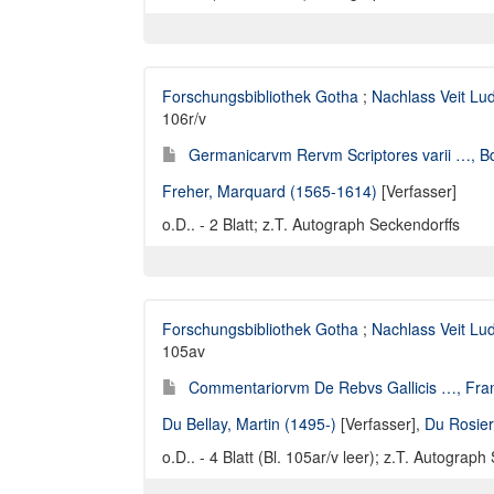
Forschungsbibliothek Gotha
;
Nachlass Veit Lu
106r/v
Germanicarvm Rervm Scriptores varii …, B
Freher, Marquard (1565-1614)
[Verfasser]
o.D.. - 2 Blatt; z.T. Autograph Seckendorffs
Forschungsbibliothek Gotha
;
Nachlass Veit Lu
105av
Commentariorvm De Rebvs Gallicis …, Fran
Du Bellay, Martin (1495-)
[Verfasser],
Du Rosier
o.D.. - 4 Blatt (Bl. 105ar/v leer); z.T. Autograp