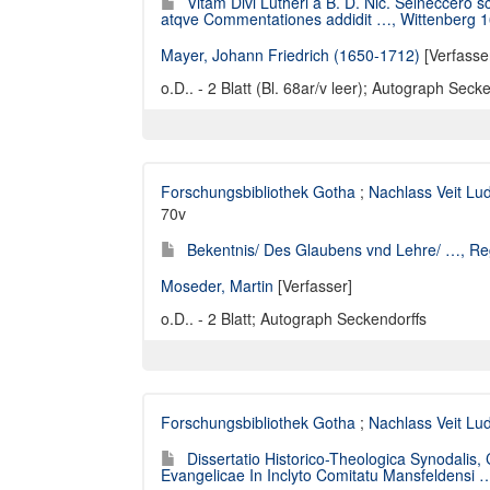
Vitam Divi Lutheri â B. D. Nic. Selneccero sc
atqve Commentationes addidit …, Wittenberg 1
Mayer, Johann Friedrich (1650-1712)
[Verfasse
o.D.. - 2 Blatt (Bl. 68ar/v leer); Autograph Seck
Forschungsbibliothek Gotha
;
Nachlass Veit Lu
70v
Bekentnis/ Des Glaubens vnd Lehre/ …, Re
Moseder, Martin
[Verfasser]
o.D.. - 2 Blatt; Autograph Seckendorffs
Forschungsbibliothek Gotha
;
Nachlass Veit Lu
Dissertatio Historico-Theologica Synodalis
Evangelicae In Inclyto Comitatu Mansfeldensi …