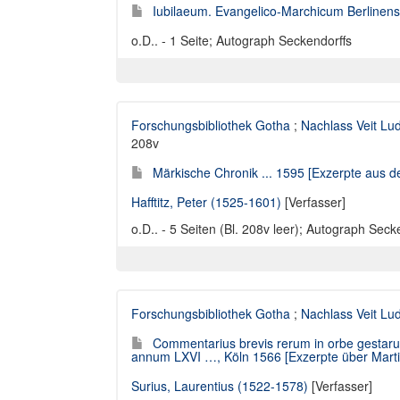
Iubilaeum. Evangelico-Marchicum Berlinense
o.D.. - 1 Seite; Autograph Seckendorffs
Forschungsbibliothek Gotha
;
Nachlass Veit Lu
208v
Märkische Chronik ... 1595 [Exzerpte aus de
Hafftitz, Peter (1525-1601)
[Verfasser]
o.D.. - 5 Seiten (Bl. 208v leer); Autograph Seck
Forschungsbibliothek Gotha
;
Nachlass Veit Lu
Commentarius brevis rerum in orbe gestaru
annum LXVI …, Köln 1566 [Exzerpte über Marti
Surius, Laurentius (1522-1578)
[Verfasser]