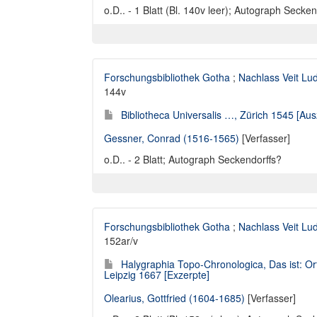
o.D.. - 1 Blatt (Bl. 140v leer); Autograph Secken
Forschungsbibliothek Gotha
;
Nachlass Veit Lu
144v
Bibliotheca Universalis …, Zürich 1545 [A
Gessner, Conrad (1516-1565)
[Verfasser]
o.D.. - 2 Blatt; Autograph Seckendorffs?
Forschungsbibliothek Gotha
;
Nachlass Veit Lu
152ar/v
Halygraphia Topo-Chronologica, Das ist: Or
Leipzig 1667 [Exzerpte]
Olearius, Gottfried (1604-1685)
[Verfasser]