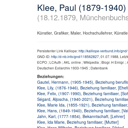
Klee, Paul (1879-1940)
(18.12.1879, Münchenbuchs
Künstler, Grafiker, Maler, Hochschullehrer, Künstl
Persistenter Link Kalliope:
http://kalliope-verbund.info/gn
GND-ID:
http://d-nb.info/gnd/118562827
, 01.07.1988, Letz
ECPO ; LCAuth ; AKL online ; Wikipedia ; Biogr. H Emigr. 
Deutschen Exilarchiv 1933-1945 ; Datenbank
Beziehungen:
Gautel, Hermann, (1905-1945), Beziehung beruflic
Klee, Lily, (1876-1946), Beziehung familiaer, [Ehef
Klee, Felix, (1907-1990), Beziehung familiaer, [So
Ségard, Aljoscha, (1940-2021), Beziehung familiae
Klee, Marie Ida, (1855-1921), Beziehung familiaer,
Klee, Hans, (1849-1940), Beziehung familiaer, [Vat
Jahn, Karl, (1777-1854), Bekanntschaft, [Lehrer]
Klee, Ida Marie, Beziehung familiaer, [Mutter]
Klee, Hans Wilhelm, Beziehung familiaer, [Vater]