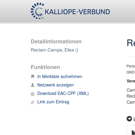
R
Detailinformationen
Reclam-Campe, Elise ()
Funktionen
Persi
GND-
In Merkliste aufnehmen
Ver
Netzwerk anzeigen
Camp
Download EAC-CPF (XML)
Rec
Link zum Eintrag
Camp
L