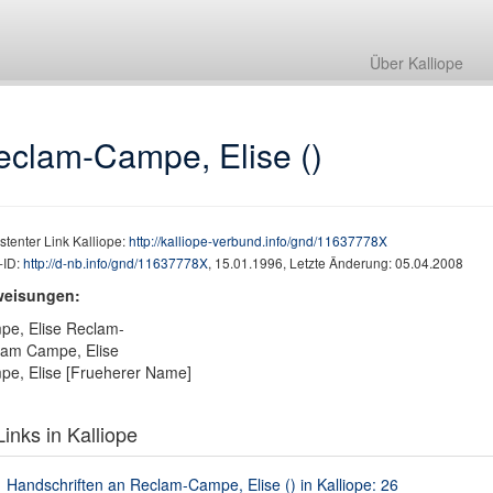
Über Kalliope
eclam-Campe, Elise ()
stenter Link Kalliope:
http://kalliope-verbund.info/gnd/11637778X
ID:
http://d-nb.info/gnd/11637778X
, 15.01.1996, Letzte Änderung: 05.04.2008
weisungen:
e, Elise Reclam-
lam Campe, Elise
e, Elise [Frueherer Name]
inks in Kalliope
Handschriften an Reclam-Campe, Elise () in Kalliope: 26