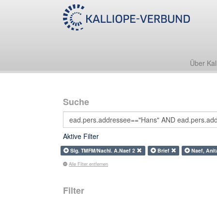
Über Kal
Suche
Aktive Filter
Slg. TMFM/Nachl. A.Naef 2
Brief
Naef, Ani
Alle Filter entfernen
Filter