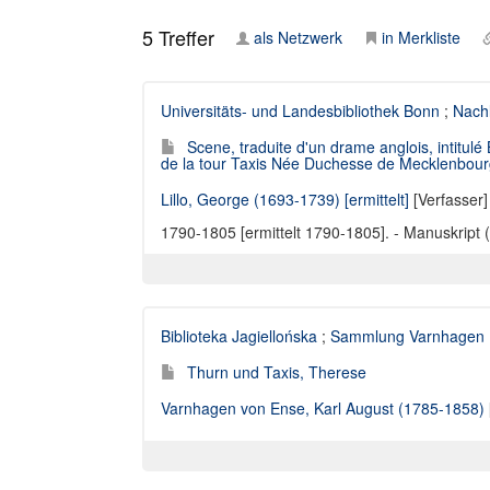
5
Treffer
als Netzwerk
in Merkliste
Universitäts- und Landesbibliothek Bonn
;
Nachl
Scene, traduite d'un drame anglois, intitul
de la tour Taxis Née Duchesse de Mecklenbourg S
Lillo, George (1693-1739) [ermittelt]
[Verfasser]
1790-1805 [ermittelt 1790-1805]. - Manuskript (
Biblioteka Jagiellońska
;
Sammlung Varnhagen
Thurn und Taxis, Therese
Varnhagen von Ense, Karl August (1785-1858)