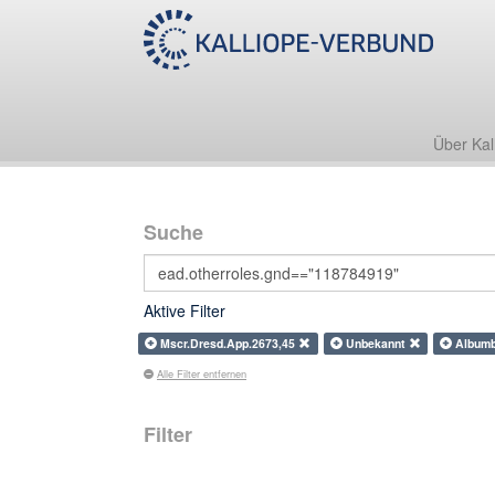
Über Kal
Suche
Aktive Filter
Mscr.Dresd.App.2673,45
Unbekannt
Albumb
Alle Filter entfernen
Filter