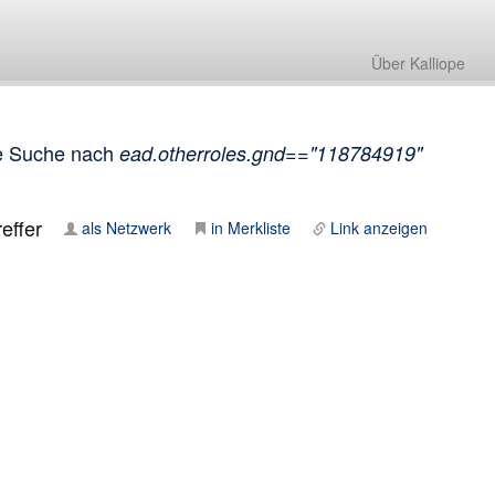
Über Kalliope
e Suche nach
ead.otherroles.gnd=="118784919"
effer
als Netzwerk
in Merkliste
Link anzeigen