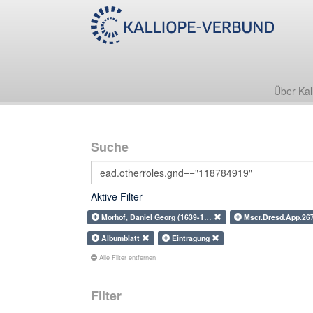
Über Kal
Suche
Aktive Filter
Morhof, Daniel Georg (1639-1…
Mscr.Dresd.App.26
Albumblatt
Eintragung
Alle Filter entfernen
Filter