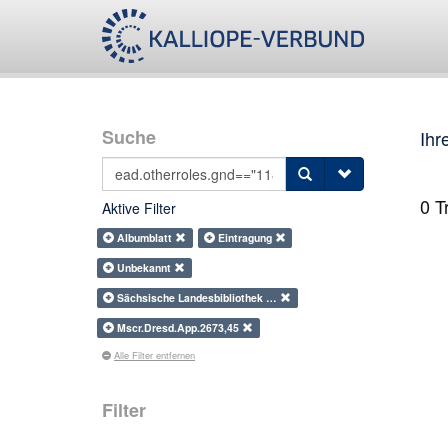
Suche
Ihr
0
Tr
Aktive Filter
Albumblatt
Eintragung
Unbekannt
Sächsische Landesbibliothek …
Mscr.Dresd.App.2673,45
Alle Filter entfernen
Filter