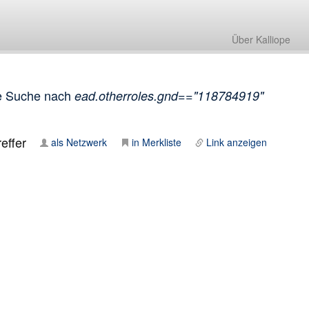
Über Kalliope
e Suche nach
ead.otherroles.gnd=="118784919"
effer
als Netzwerk
in Merkliste
Link anzeigen