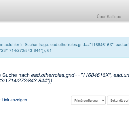
Über Kalliope
yntaxfehler in Suchanfrage: ead.otherroles.gnd=="11684616X", ead.unit
723/1714/272/843-844")), 61
e Suche nach
ead.otherroles.gnd=="11684616X", ead.unit
3/1714/272/843-844"))
Link anzeigen