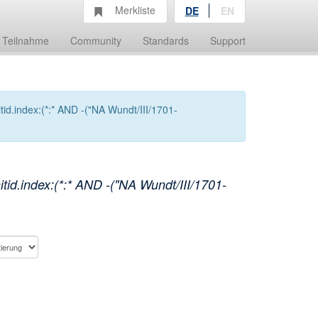
Merkliste
DE
EN
Teilnahme
Community
Standards
Support
id.index:(*:* AND -("NA Wundt/III/1701-
id.index:(*:* AND -("NA Wundt/III/1701-