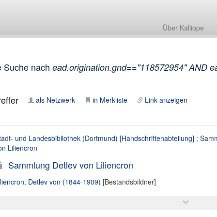
Über Kalliope
e Suche nach
ead.origination.gnd=="118572954" AND ea
effer
als Netzwerk
in Merkliste
Link anzeigen
tadt- und Landesbibliothek (Dortmund) [Handschriftenabteilung]
;
Samm
on Liliencron
Sammlung Detlev von Liliencron
iliencron, Detlev von (1844-1909)
[Bestandsbildner]