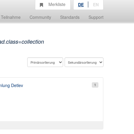
Merkliste
DE
EN
Teilnahme
Community
Standards
Support
d.class=collection
lung Detlev
1