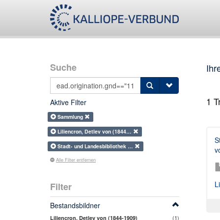
Suche
Ihr
1
Tr
Aktive Filter
Sammlung
Liliencron, Detlev von (1844…
S
Stadt- und Landesbibliothek …
v
Alle Filter entfernen
L
Filter
Bestandsbildner
(1)
Liliencron, Detlev von (1844-1909)