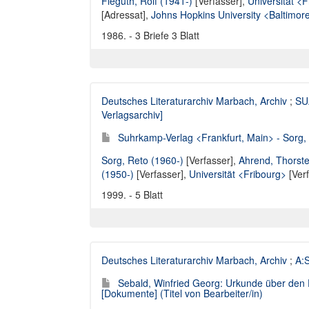
Fieguth, Rolf (1941-)
[Verfasser],
Universität <
[Adressat],
Johns Hopkins University <Baltimor
1986. - 3 Briefe 3 Blatt
Deutsches Literaturarchiv Marbach, Archiv
;
SUA
Verlagsarchiv]
Suhrkamp-Verlag <Frankfurt, Main> - Sorg, 
Sorg, Reto (1960-)
[Verfasser],
Ahrend, Thorste
(1950-)
[Verfasser],
Universität <Fribourg>
[Verf
1999. - 5 Blatt
Deutsches Literaturarchiv Marbach, Archiv
;
A:S
Sebald, Winfried Georg: Urkunde über den 
[Dokumente] (Titel von Bearbeiter/in)