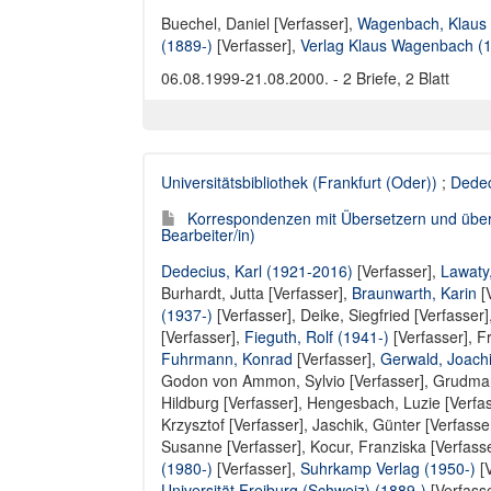
Buechel, Daniel [Verfasser]
,
Wagenbach, Klaus
(1889-)
[Verfasser],
Verlag Klaus Wagenbach (
06.08.1999-21.08.2000. - 2 Briefe, 2 Blatt
Universitätsbibliothek (Frankfurt (Oder))
;
Dedec
Korrespondenzen mit Übersetzern und über Ü
Bearbeiter/in)
Dedecius, Karl (1921-2016)
[Verfasser],
Lawaty
Burhardt, Jutta [Verfasser]
,
Braunwarth, Karin
[
(1937-)
[Verfasser],
Deike, Siegfried [Verfasser]
[Verfasser],
Fieguth, Rolf (1941-)
[Verfasser],
Fr
Fuhrmann, Konrad
[Verfasser],
Gerwald, Joach
Godon von Ammon, Sylvio [Verfasser]
,
Grudman
Hildburg [Verfasser]
,
Hengesbach, Luzie [Verfas
Krzysztof [Verfasser]
,
Jaschik, Günter [Verfasse
Susanne [Verfasser]
,
Kocur, Franziska [Verfass
(1980-)
[Verfasser],
Suhrkamp Verlag (1950-)
[V
Universität Freiburg (Schweiz) (1889-)
[Verfass