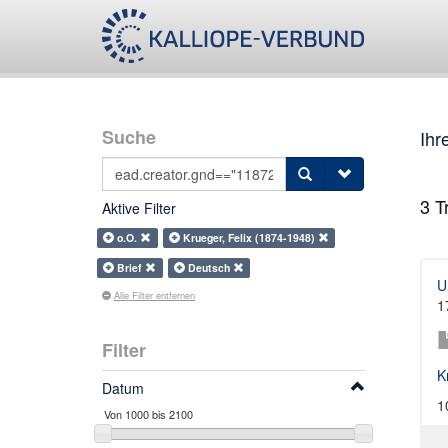
Suche
Ihr
3
Tr
Aktive Filter
o.O.
Krueger, Felix (1874-1948)
Brief
Deutsch
U
Alle Filter entfernen
1
Filter
K
Datum
1