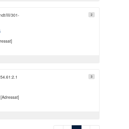
dt/III/301-
2
6
ressat]
 54.61:2.1
3
[Adressat]