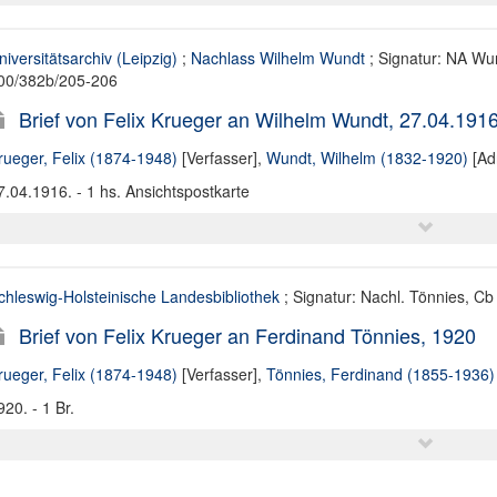
niversitätsarchiv (Leipzig)
;
Nachlass Wilhelm Wundt
; Signatur: NA Wun
00/382b/205-206
Brief von Felix Krueger an Wilhelm Wundt, 27.04.191
rueger, Felix (1874-1948)
[Verfasser],
Wundt, Wilhelm (1832-1920)
[Ad
7.04.1916. - 1 hs. Ansichtspostkarte
chleswig-Holsteinische Landesbibliothek
; Signatur: Nachl. Tönnies, Cb
Brief von Felix Krueger an Ferdinand Tönnies, 1920
rueger, Felix (1874-1948)
[Verfasser],
Tönnies, Ferdinand (1855-1936)
920. - 1 Br.