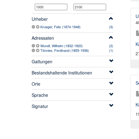
U
Urheber
4
Krueger, Felix (1874-1948)
(3)
Adressaten
K
Wundt, Wilhelm (1832-1920)
(2)
Tönnies, Ferdinand (1855-1936)
(1)
2
Gattungen
Bestandshaltende Institutionen
S
Orte
Sprache
K
Signatur
1