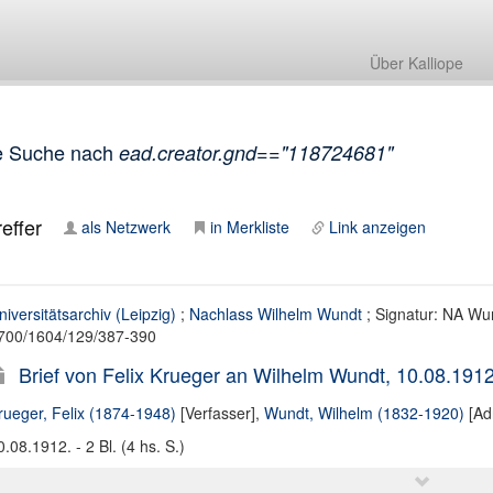
Über Kalliope
e Suche nach
ead.creator.gnd=="118724681"
effer
als Netzwerk
in Merkliste
Link anzeigen
niversitätsarchiv (Leipzig)
;
Nachlass Wilhelm Wundt
; Signatur: NA Wun
700/1604/129/387-390
Brief von Felix Krueger an Wilhelm Wundt, 10.08.191
rueger, Felix (1874-1948)
[Verfasser],
Wundt, Wilhelm (1832-1920)
[Ad
0.08.1912. - 2 Bl. (4 hs. S.)