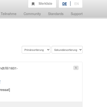
Merkliste
DE
EN
Teilnahme
Community
Standards
Support
dt/III/1601-
1
2
ressat]