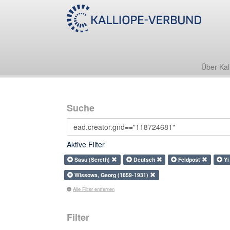
Über Kal
Suche
Aktive Filter
Sasu (Sereth)
Deutsch
Feldpost
Yi
Wissowa, Georg (1859-1931)
Alle Filter entfernen
Filter