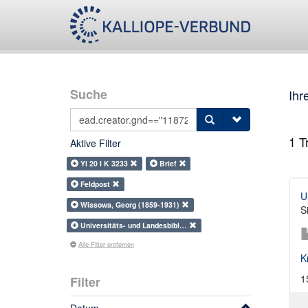
Suche
Ihr
1
Tr
Aktive Filter
Yi 20 I K 3233
Brief
Feldpost
U
Wissowa, Georg (1859-1931)
S
Universitäts- und Landesbibl…
Alle Filter entfernen
K
1
Filter