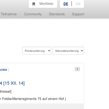
Merkliste
DE
EN
Teilnahme
Community
Standards
Support
ssowa
;
1
 [15 XII. 14]
ressat]
 Feldartillerieregiments 75 auf einem Hof.)