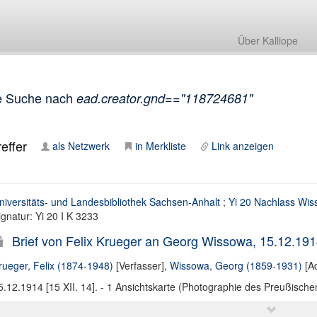
Über Kalliope
e Suche nach
ead.creator.gnd=="118724681"
effer
als Netzwerk
in Merkliste
Link anzeigen
niversitäts- und Landesbibliothek Sachsen-Anhalt
;
Yi 20 Nachlass Wi
ignatur: Yi 20 I K 3233
Brief von Felix Krueger an Georg Wissowa, 15.12.1914
rueger, Felix (1874-1948)
[Verfasser],
Wissowa, Georg (1859-1931)
[Ad
5.12.1914 [15 XII. 14]. - 1 Ansichtskarte (Photographie des Preußischen