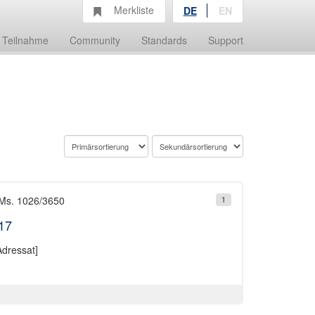
Merkliste
DE
EN
Teilnahme
Community
Standards
Support
 Ms. 1026/3650
1
17
dressat]