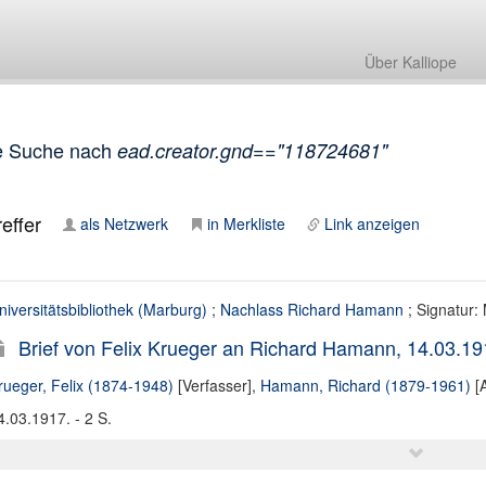
Über Kalliope
e Suche nach
ead.creator.gnd=="118724681"
effer
als Netzwerk
in Merkliste
Link anzeigen
niversitätsbibliothek (Marburg)
;
Nachlass Richard Hamann
; Signatur:
Brief von Felix Krueger an Richard Hamann, 14.03.19
rueger, Felix (1874-1948)
[Verfasser],
Hamann, Richard (1879-1961)
[A
4.03.1917. - 2 S.