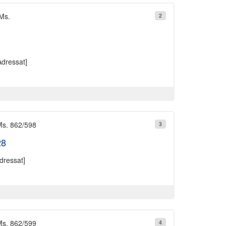
 Ms.
2
dressat]
Ms. 862/598
3
28
dressat]
Ms. 862/599
4