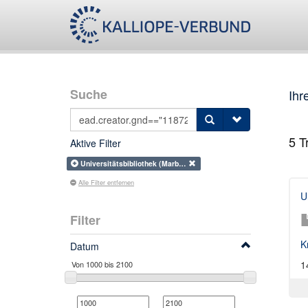
Suche
Ihr
5
Tr
Aktive Filter
Universitätsbibliothek (Marb…
Alle Filter entfernen
U
Filter
K
Datum
1