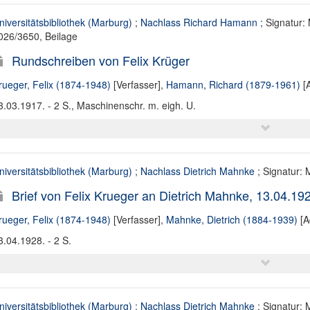
niversitätsbibliothek (Marburg)
;
Nachlass Richard Hamann
; Signatur:
026/3650, Beilage
Rundschreiben von Felix Krüger
rueger, Felix (1874-1948)
[Verfasser],
Hamann, Richard (1879-1961)
[A
3.03.1917. - 2 S., Maschinenschr. m. eigh. U.
niversitätsbibliothek (Marburg)
;
Nachlass Dietrich Mahnke
; Signatur: 
Brief von Felix Krueger an Dietrich Mahnke, 13.04.19
rueger, Felix (1874-1948)
[Verfasser],
Mahnke, Dietrich (1884-1939)
[A
3.04.1928. - 2 S.
niversitätsbibliothek (Marburg)
;
Nachlass Dietrich Mahnke
; Signatur: 