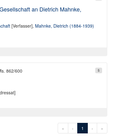
Gesellschaft an Dietrich Mahnke,
chaft
[Verfasser],
Mahnke, Dietrich (1884-1939)
Ms. 862/600
5
dressat]
«
‹
1
›
»