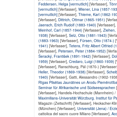
Feddersen, Helga [vermutlich]
[Verfasser],
Tönn
[vermutlich]
[Verfasser],
Wiener, Lina (1857-193
[vermutlich]
[Verfasser],
Thieme, Karl (1862-19
[Verfasser],
Dittrich, Ottmar (1865-1951)
[Verfa
Jaensch, Erich Rudolf (1883-1940)
[Verfasser],
Meinhof, Carl (1857-1944)
[Verfasser],
Ziehen,
1938)
[Verfasser],
Selz, Otto (1881-1943)
[Verf
(1883-1963)
[Verfasser],
Fürsen, Otto (1874-)
[
1941)
[Verfasser],
Tetens, Fritz Albert Otfried (
[Verfasser],
Petersen, Peter (1884-1952)
[Verfa
Šeracký, František (1891-1942)
[Verfasser],
Do
1959)
[Verfasser],
Credaro, Luigi (1860-1939)
[
[Verfasser],
Ranschburg, Pál (1870-) [Verfasser
Heller, Theodor (1869-1938)
[Verfasser],
Schei
1940)
[Verfasser],
Gatti, Alessandro (1902-1938
Rīgas Pilsētas Jaunātnes un Arodu Piemērotības
Seminar für Afrikanische und Südseesprachen
[
[Verfasser],
Handels-Hochschule (Mannheim) / In
Maximilians-Universität Würzburg. Institut für P
Magazin (Zeitschrift) [Verfasser]
,
Heckscher-Kli
(München) [Verfasser]
,
Universität (Jena) / Erz
cattolica del sacro cuore Milano [Verfasser]
,
Acc