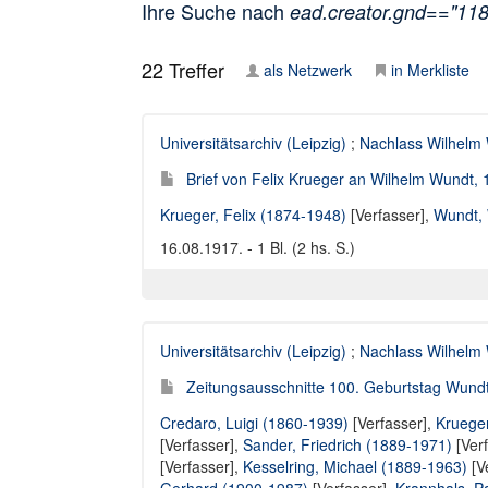
Ihre Suche nach
ead.creator.gnd=="11
22
Treffer
als Netzwerk
in Merkliste
Universitätsarchiv (Leipzig)
;
Nachlass Wilhelm
Brief von Felix Krueger an Wilhelm Wundt,
Krueger, Felix (1874-1948)
[Verfasser],
Wundt, 
16.08.1917. - 1 Bl. (2 hs. S.)
Universitätsarchiv (Leipzig)
;
Nachlass Wilhelm
Zeitungsausschnitte 100. Geburtstag Wundt 
Credaro, Luigi (1860-1939)
[Verfasser],
Krueger
[Verfasser],
Sander, Friedrich (1889-1971)
[Ver
[Verfasser],
Kesselring, Michael (1889-1963)
[V