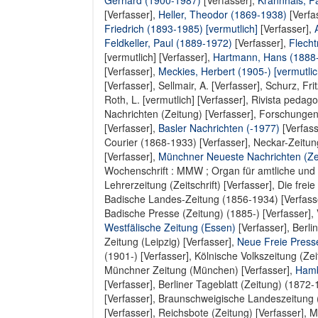
Gerhard (1900-1987)
[Verfasser],
Krannhals, P
[Verfasser],
Heller, Theodor (1869-1938)
[Verfa
Friedrich (1893-1985) [vermutlich]
[Verfasser],
Feldkeller, Paul (1889-1972)
[Verfasser],
Flech
[vermutlich] [Verfasser]
,
Hartmann, Hans (1888
[Verfasser],
Meckies, Herbert (1905-) [vermutlic
[Verfasser]
,
Sellmair, A. [Verfasser]
,
Schurz, Frit
Roth, L. [vermutlich] [Verfasser]
,
Rivista pedago
Nachrichten (Zeitung) [Verfasser]
,
Forschungen 
[Verfasser]
,
Basler Nachrichten (-1977)
[Verfass
Courier (1868-1933) [Verfasser]
,
Neckar-Zeitung
[Verfasser]
,
Münchner Neueste Nachrichten (Ze
Wochenschrift : MMW ; Organ für amtliche und p
Lehrerzeitung (Zeitschrift) [Verfasser]
,
Die freie
Badische Landes-Zeitung (1856-1934) [Verfass
Badische Presse (Zeitung) (1885-) [Verfasser]
,
Westfälische Zeitung (Essen)
[Verfasser],
Berli
Zeitung (Leipzig) [Verfasser]
,
Neue Freie Press
(1901-) [Verfasser]
,
Kölnische Volkszeitung (Zei
Münchner Zeitung (München) [Verfasser]
,
Hamb
[Verfasser],
Berliner Tageblatt (Zeitung) (1872-
[Verfasser]
,
Braunschweigische Landeszeitung (
[Verfasser]
,
Reichsbote (Zeitung) [Verfasser]
,
M