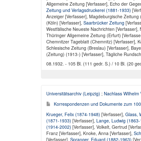
Allgemeine Zeitung [Verfasser]
,
Echo der Gegen
Zeitung und Verlagsdruckerei (1881-1933)
[Ver
Anzeiger [Verfasser]
,
Magdeburgische Zeitung 
(Köln) [Verfasser]
,
Saarbrücker Zeitung
[Verfas
Westfälische Neueste Nachrichten [Verfasser]
,
Thüringer Allgemeine Zeitung (Erfurt) [Verfasse
Chemnitzer Tageblatt (Chemnitz) [Verfasser]
,
K
Schlesische Zeitung (Breslau) [Verfasser]
,
Baye
(Zeitung) (1913-) [Verfasser]
,
Tägliche Rundscha
08.1932. - 105 Bl. (111 gedr. S.) / 10 Bl. (20 ged
Universitätsarchiv (Leipzig)
;
Nachlass Wilhelm
Korrespondenzen und Dokumente zum 100. G
Krueger, Felix (1874-1948)
[Verfasser],
Glass, W
(1871-1933)
[Verfasser],
Lange, Ludwig (1863-
(1914-2002)
[Verfasser],
Volkelt, Gertrud [Verfa
Franz [Verfasser]
,
Knoke, Anna [Verfasser]
,
Sch
[Verfasser]
,
Spranger, Eduard (1882-1963)
[Ver