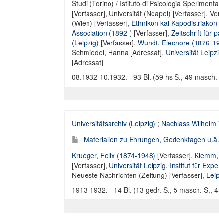
Studi (Torino) / Istituto di Psicologia Sperimenta
[Verfasser],
Universität (Neapel) [Verfasser]
,
Ve
(Wien) [Verfasser]
,
Ethnikon kai Kapodistriakon
Association (1892-)
[Verfasser],
Zeitschrift fü
(Leipzig)
[Verfasser],
Wundt, Eleonore (1876-1
Schmiedel, Hanna [Adressat]
,
Universität Leipz
[Adressat]
08.1932-10.1932. - 93 Bl. (59 hs S., 49 masch. S
Universitätsarchiv (Leipzig)
;
Nachlass Wilhelm
Materialien zu Ehrungen, Gedenktagen u.ä. 
Krueger, Felix (1874-1948)
[Verfasser],
Klemm, 
[Verfasser],
Universität Leipzig. Institut für Ex
Neueste Nachrichten (Zeitung) [Verfasser]
,
Leip
1913-1932. - 14 Bl. (13 gedr. S., 5 masch. S., 4 