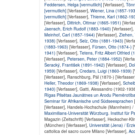
Feddersen, Helga [vermutlich]
[Verfasser],
Tönn
[vermutlich]
[Verfasser],
Wiener, Lina (1857-193
[vermutlich]
[Verfasser],
Thieme, Karl (1862-19
[Verfasser],
Dittrich, Ottmar (1865-1951)
[Verfa
Jaensch, Erich Rudolf (1883-1940)
[Verfasser],
Meinhof, Carl (1857-1944)
[Verfasser],
Ziehen,
1938)
[Verfasser],
Selz, Otto (1881-1943)
[Verf
(1883-1963)
[Verfasser],
Fürsen, Otto (1874-)
[
1941)
[Verfasser],
Tetens, Fritz Albert Otfried (
[Verfasser],
Petersen, Peter (1884-1952)
[Verfa
Šeracký, František (1891-1942)
[Verfasser],
Do
1959)
[Verfasser],
Credaro, Luigi (1860-1939)
[
[Verfasser],
Ranschburg, Pál (1870-) [Verfasser
Heller, Theodor (1869-1938)
[Verfasser],
Schei
1940)
[Verfasser],
Gatti, Alessandro (1902-1938
Rīgas Pilsētas Jaunātnes un Arodu Piemērotības
Seminar für Afrikanische und Südseesprachen
[
[Verfasser],
Handels-Hochschule (Mannheim) / In
Maximilians-Universität Würzburg. Institut für P
Magazin (Zeitschrift) [Verfasser]
,
Heckscher-Kli
(München) [Verfasser]
,
Universität (Jena) / Erz
cattolica del sacro cuore Milano [Verfasser]
,
Acc