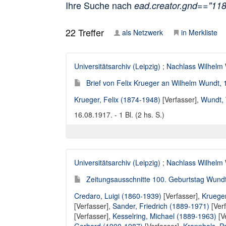
Ihre Suche nach
ead.creator.gnd=="11
22
Treffer
als Netzwerk
in Merkliste
Universitätsarchiv (Leipzig)
;
Nachlass Wilhelm
Brief von Felix Krueger an Wilhelm Wundt,
Krueger, Felix (1874-1948)
[Verfasser],
Wundt, 
16.08.1917. - 1 Bl. (2 hs. S.)
Universitätsarchiv (Leipzig)
;
Nachlass Wilhelm
Zeitungsausschnitte 100. Geburtstag Wundt 
Credaro, Luigi (1860-1939)
[Verfasser],
Krueger
[Verfasser],
Sander, Friedrich (1889-1971)
[Ver
[Verfasser],
Kesselring, Michael (1889-1963)
[V