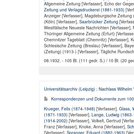
Allgemeine Zeitung [Verfasser]
,
Echo der Gegen
Zeitung und Verlagsdruckerei (1881-1933)
[Ver
Anzeiger [Verfasser]
,
Magdeburgische Zeitung 
(Köln) [Verfasser]
,
Saarbrücker Zeitung
[Verfas
Westfälische Neueste Nachrichten [Verfasser]
,
Thüringer Allgemeine Zeitung (Erfurt) [Verfasse
Chemnitzer Tageblatt (Chemnitz) [Verfasser]
,
K
Schlesische Zeitung (Breslau) [Verfasser]
,
Baye
(Zeitung) (1913-) [Verfasser]
,
Tägliche Rundscha
08.1932. - 105 Bl. (111 gedr. S.) / 10 Bl. (20 ged
Universitätsarchiv (Leipzig)
;
Nachlass Wilhelm
Korrespondenzen und Dokumente zum 100. G
Krueger, Felix (1874-1948)
[Verfasser],
Glass, W
(1871-1933)
[Verfasser],
Lange, Ludwig (1863-
(1914-2002)
[Verfasser],
Volkelt, Gertrud [Verfa
Franz [Verfasser]
,
Knoke, Anna [Verfasser]
,
Sch
[Verfasser]
,
Spranger, Eduard (1882-1963)
[Ver