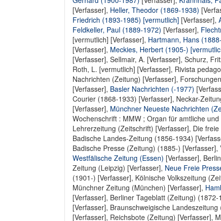
Gerhard (1900-1987)
[Verfasser],
Krannhals, P
[Verfasser],
Heller, Theodor (1869-1938)
[Verfa
Friedrich (1893-1985) [vermutlich]
[Verfasser],
Feldkeller, Paul (1889-1972)
[Verfasser],
Flech
[vermutlich] [Verfasser]
,
Hartmann, Hans (1888
[Verfasser],
Meckies, Herbert (1905-) [vermutlic
[Verfasser]
,
Sellmair, A. [Verfasser]
,
Schurz, Frit
Roth, L. [vermutlich] [Verfasser]
,
Rivista pedago
Nachrichten (Zeitung) [Verfasser]
,
Forschungen 
[Verfasser]
,
Basler Nachrichten (-1977)
[Verfass
Courier (1868-1933) [Verfasser]
,
Neckar-Zeitung
[Verfasser]
,
Münchner Neueste Nachrichten (Ze
Wochenschrift : MMW ; Organ für amtliche und p
Lehrerzeitung (Zeitschrift) [Verfasser]
,
Die freie
Badische Landes-Zeitung (1856-1934) [Verfass
Badische Presse (Zeitung) (1885-) [Verfasser]
,
Westfälische Zeitung (Essen)
[Verfasser],
Berli
Zeitung (Leipzig) [Verfasser]
,
Neue Freie Press
(1901-) [Verfasser]
,
Kölnische Volkszeitung (Zei
Münchner Zeitung (München) [Verfasser]
,
Hamb
[Verfasser],
Berliner Tageblatt (Zeitung) (1872-
[Verfasser]
,
Braunschweigische Landeszeitung (
[Verfasser]
,
Reichsbote (Zeitung) [Verfasser]
,
M