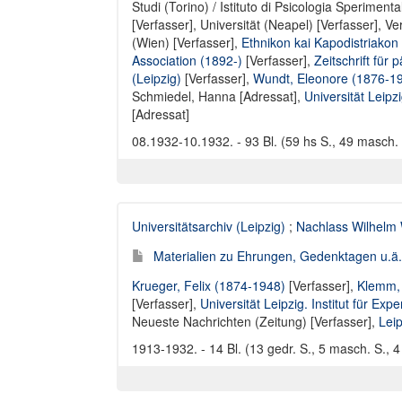
Studi (Torino) / Istituto di Psicologia Sperimenta
[Verfasser],
Universität (Neapel) [Verfasser]
,
Ve
(Wien) [Verfasser]
,
Ethnikon kai Kapodistriakon
Association (1892-)
[Verfasser],
Zeitschrift fü
(Leipzig)
[Verfasser],
Wundt, Eleonore (1876-1
Schmiedel, Hanna [Adressat]
,
Universität Leipz
[Adressat]
08.1932-10.1932. - 93 Bl. (59 hs S., 49 masch. S
Universitätsarchiv (Leipzig)
;
Nachlass Wilhelm
Materialien zu Ehrungen, Gedenktagen u.ä. 
Krueger, Felix (1874-1948)
[Verfasser],
Klemm, 
[Verfasser],
Universität Leipzig. Institut für Ex
Neueste Nachrichten (Zeitung) [Verfasser]
,
Leip
1913-1932. - 14 Bl. (13 gedr. S., 5 masch. S., 4 