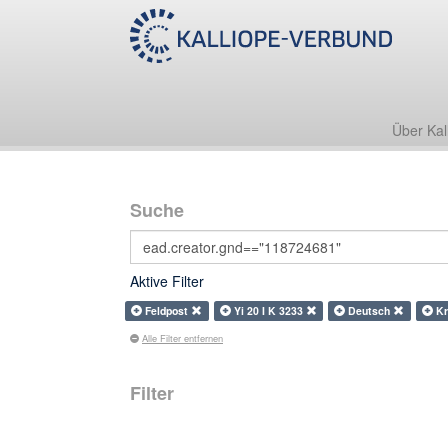
Über Kal
Suche
Aktive Filter
Feldpost
Yi 20 I K 3233
Deutsch
Kr
Alle Filter entfernen
Filter