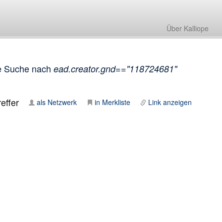
Über Kalliope
e Suche nach
ead.creator.gnd=="118724681"
effer
als Netzwerk
in Merkliste
Link anzeigen