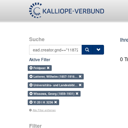
Suche
Ihr
0
Tr
Aktive Filter
Feldpost
Lotterer, Wilhelm (1857-1916…
Universitäts- und Landesbibl…
Wissowa, Georg (1859-1931)
Yi 20 I K 3236
Alle Filter entfernen
Filter