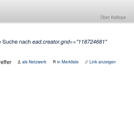
Über Kalliope
e Suche nach
ead.creator.gnd=="118724681"
effer
als Netzwerk
in Merkliste
Link anzeigen