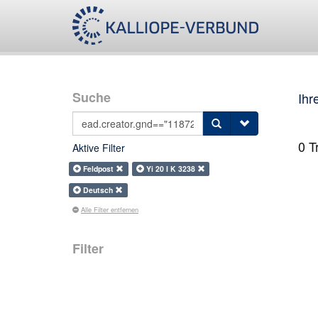
Suche
Ihr
0
Tr
Aktive Filter
Feldpost
Yi 20 I K 3238
Deutsch
Alle Filter entfernen
Filter