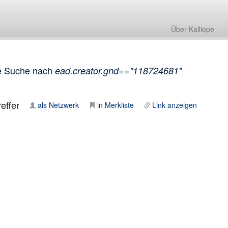
Über Kalliope
e Suche nach
ead.creator.gnd=="118724681"
effer
als Netzwerk
in Merkliste
Link anzeigen