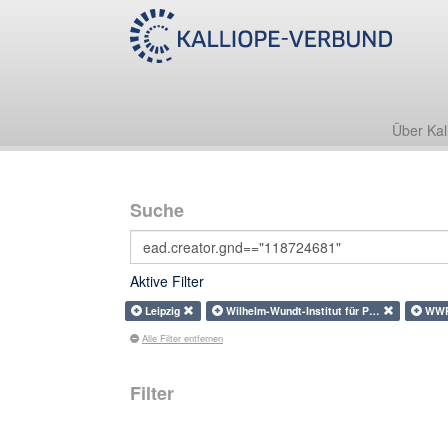
Über Kal
Suche
Aktive Filter
Leipzig
Wilhelm-Wundt-Institut für P…
WWR
Alle Filter entfernen
Filter