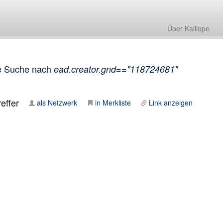
Über Kalliope
e Suche nach
ead.creator.gnd=="118724681"
effer
als Netzwerk
in Merkliste
Link anzeigen