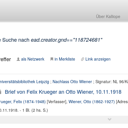
Über Kalliope
e Suche nach
ead.creator.gnd=="118724681"
effer
als Netzwerk
in Merkliste
Link anzeigen
niversitätsbibliothek Leipzig
;
Nachlass Otto Wiener
; Signatur: NL 96/K
Brief von Felix Krueger an Otto Wiener, 10.11.1918
rueger, Felix (1874-1948)
[Verfasser],
Wiener, Otto (1862-1927)
[Adres
0.11.1918. - 1 Bl. (2 hs. S.)