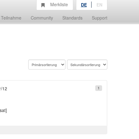
Merkliste
DE
EN
Teilnahme
Community
Standards
Support
r/12
1
sat]