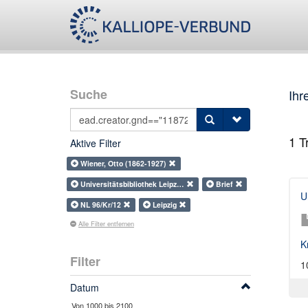
Suche
Ihr
1
Tr
Aktive Filter
Wiener, Otto (1862-1927)
Universitätsbibliothek Leipz…
Brief
U
NL 96/Kr/12
Leipzig
Alle Filter entfernen
K
Filter
1
Datum