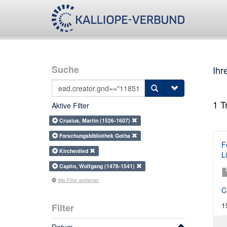
Suche
Ihr
1
Tr
Aktive Filter
Crusius, Martin (1526-1607)
Forschungsbibliothek Gotha
F
Kirchenlied
L
Capito, Wolfgang (1478-1541)
Alle Filter entfernen
C
1
Filter