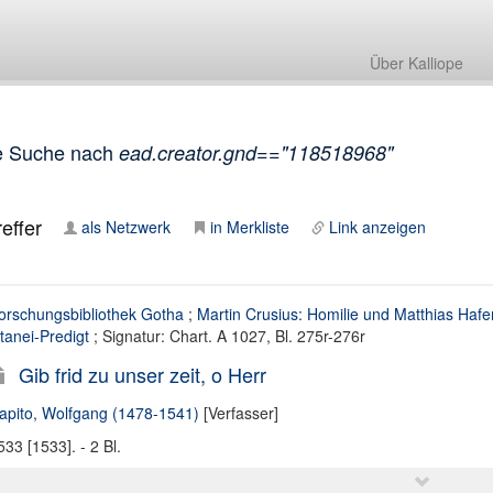
Über Kalliope
e Suche nach
ead.creator.gnd=="118518968"
effer
als Netzwerk
in Merkliste
Link anzeigen
orschungsbibliothek Gotha
;
Martin Crusius: Homilie und Matthias Hafen
itanei-Predigt
; Signatur: Chart. A 1027, Bl. 275r-276r
Gib frid zu unser zeit, o Herr
apito, Wolfgang (1478-1541)
[Verfasser]
533 [1533]. - 2 Bl.