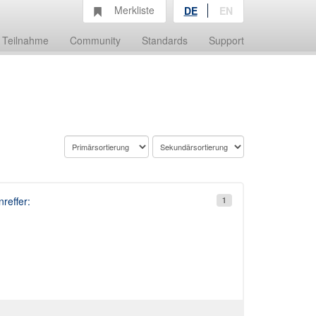
Merkliste
DE
EN
Teilnahme
Community
Standards
Support
reffer:
1