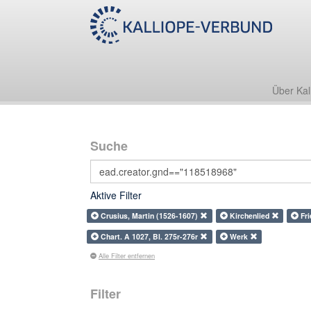
Über Kal
Suche
Aktive Filter
Crusius, Martin (1526-1607)
Kirchenlied
Fr
Chart. A 1027, Bl. 275r-276r
Werk
Alle Filter entfernen
Filter