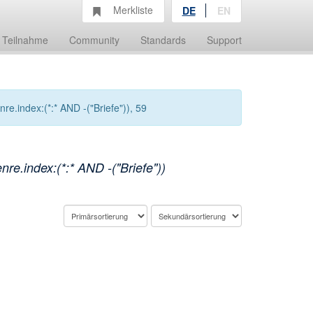
Merkliste
DE
EN
Teilnahme
Community
Standards
Support
.index:(*:* AND -("Briefe")), 59
e.index:(*:* AND -("Briefe"))