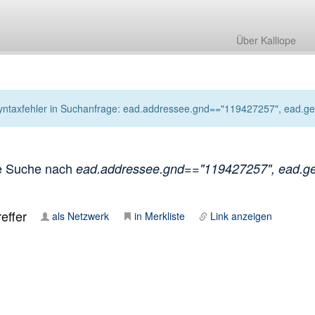
Über Kalliope
yntaxfehler in Suchanfrage: ead.addressee.gnd=="119427257", ead.genre
e Suche nach
ead.addressee.gnd=="119427257", ead.genr
effer
als Netzwerk
in Merkliste
Link anzeigen