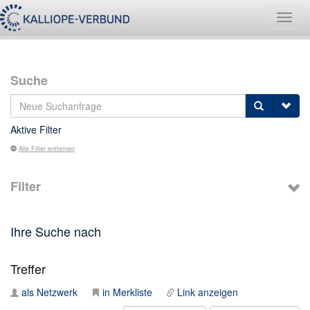
Navig
umsch
Suche
Aktive Filter
Alle Filter entfernen
Filter
Ihre Suche nach
Treffer
als Netzwerk
in Merkliste
Link anzeigen