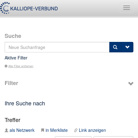
Navig
umsch
Suche
Aktive Filter
Alle Filter entfernen
Filter
Ihre Suche nach
Treffer
als Netzwerk
in Merkliste
Link anzeigen