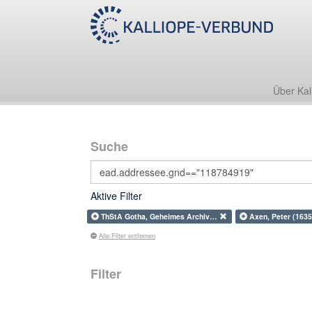
Über Kal
Suche
Aktive Filter
ThStA Gotha, Geheimes Archiv…
Axen, Peter (163
Alle Filter entfernen
Filter