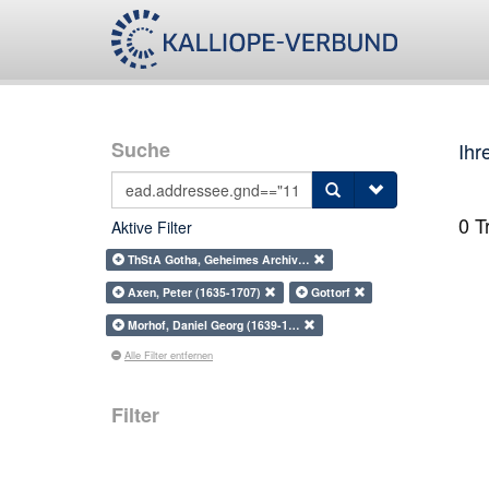
Suche
Ihr
0
Tr
Aktive Filter
ThStA Gotha, Geheimes Archiv…
Axen, Peter (1635-1707)
Gottorf
Morhof, Daniel Georg (1639-1…
Alle Filter entfernen
Filter