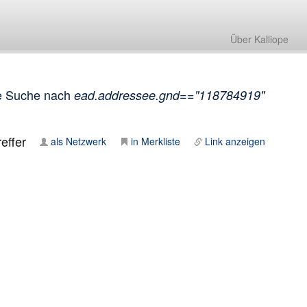
Über Kalliope
e Suche nach
ead.addressee.gnd=="118784919"
effer
als Netzwerk
in Merkliste
Link anzeigen