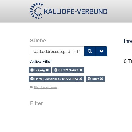
Suche
Ihr
0
Tr
Aktive Filter
Leipzig
NL 271/1/4/22
Hertel, Johannes (1872-1955)
Brief
Alle Filter entfernen
Filter