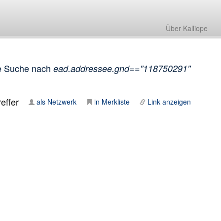
Über Kalliope
e Suche nach
ead.addressee.gnd=="118750291"
effer
als Netzwerk
in Merkliste
Link anzeigen