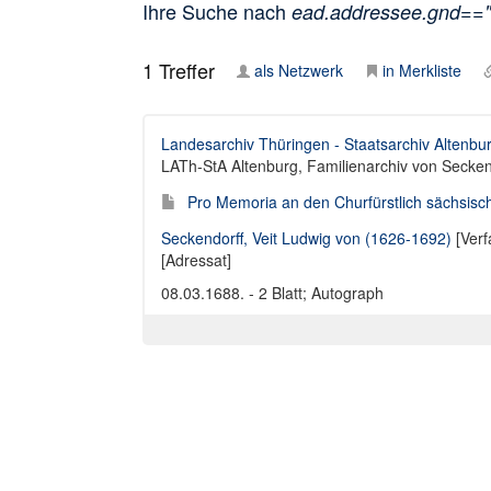
Ihre Suche nach
ead.addressee.gnd==
1
Treffer
als Netzwerk
in Merkliste
Landesarchiv Thüringen - Staatsarchiv Altenbu
LATh-StA Altenburg, Familienarchiv von Seckend
Pro Memoria an den Churfürstlich sächsisc
Seckendorff, Veit Ludwig von (1626-1692)
[Verf
[Adressat]
08.03.1688. - 2 Blatt; Autograph