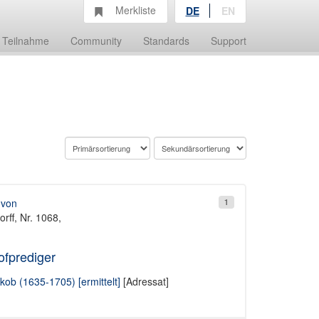
Merkliste
DE
EN
Teilnahme
Community
Standards
Support
 von
1
rff, Nr. 1068,
ofprediger
kob (1635-1705) [ermittelt]
[Adressat]