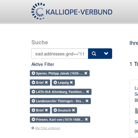
Suche
Ihr
1
Tr
Aktive Filter
Spener, Philipp Jakob (1635-…
Brief
Leipzig
L
LATh-StA Altenburg, Familien…
S
B
Landesarchiv Thüringen - Sta…
Brief
Deutsch
Friesen, Karl von (1619-1686…
S
Alle Filter entfernen
0