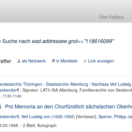
Über Kalliope
e Suche nach
ead.addressee.gnd=="118616099"
effer
als Netzwerk
in Merkliste
Link anzeigen
andesarchiv Thüringen - Staatsarchiv Altenburg
;
Nachlass Veit Ludwig
eckendorff
; Signatur: LATh-StA Altenburg, Familienarchiv von Seckendo
l. 113r-114v
Pro Memoria an den Churfürstlich sächsischen Oberh
eckendorff, Veit Ludwig von (1626-1692)
[Verfasser],
Spener, Philipp Ja
8.03.1688. - 2 Blatt; Autograph