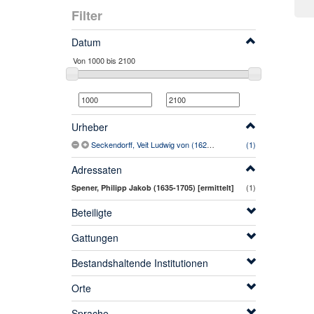
Filter
Datum
Urheber
Seckendorff, Veit Ludwig von (1626-1692)
(1)
Adressaten
(1)
Spener, Philipp Jakob (1635-1705) [ermittelt]
Beteiligte
Gattungen
Bestandshaltende Institutionen
Orte
Sprache