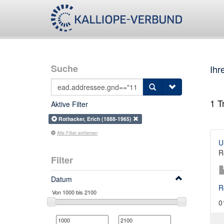
Suche
Ihr
1
Tr
Aktive Filter
Rothacker, Erich (1888-1965)
Alle Filter entfernen
U
R
Filter
Datum
R
0