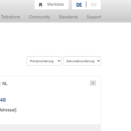
Merkliste
DE
EN
Teilnahme
Community
Standards
Support
: NL
1
948
Adressat]