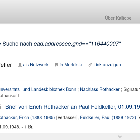
Über Kalliope
e Suche nach
ead.addressee.gnd=="116440007"
effer
als Netzwerk
in Merkliste
Link anzeigen
niversitäts- und Landesbibliothek Bonn
;
Nachlass Rothacker
; Signatur
othacker I
Brief von Erich Rothacker an Paul Feldkeller, 01.09.1
othacker, Erich (1888-1965)
[Verfasser],
Feldkeller, Paul (1889-1972)
[
1.09.1948. - 1 Br.