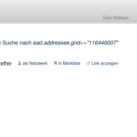
Über Kalliope
e Suche nach
ead.addressee.gnd=="116440007"
effer
als Netzwerk
in Merkliste
Link anzeigen