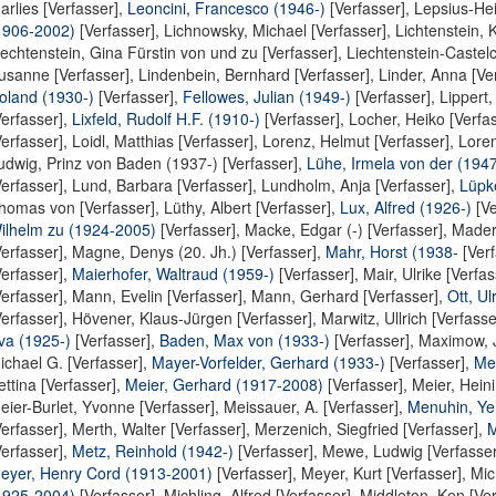
arlies [Verfasser]
,
Leoncini, Francesco (1946-)
[Verfasser],
Lepsius-Hei
1906-2002)
[Verfasser],
Lichnowsky, Michael [Verfasser]
,
Lichtenstein, K
iechtenstein, Gina Fürstin von und zu [Verfasser]
,
Liechtenstein-Castel
usanne [Verfasser]
,
Lindenbein, Bernhard [Verfasser]
,
Linder, Anna [Ve
oland (1930-)
[Verfasser],
Fellowes, Julian (1949-)
[Verfasser],
Lippert,
Verfasser],
Lixfeld, Rudolf H.F. (1910-)
[Verfasser],
Locher, Heiko [Verfa
Verfasser]
,
Loidl, Matthias [Verfasser]
,
Lorenz, Helmut [Verfasser]
,
Loren
udwig, Prinz von Baden (1937-) [Verfasser]
,
Lühe, Irmela von der (1947
Verfasser]
,
Lund, Barbara [Verfasser]
,
Lundholm, Anja [Verfasser]
,
Lüpk
homas von [Verfasser]
,
Lüthy, Albert [Verfasser]
,
Lux, Alfred (1926-)
[Ve
ilhelm zu (1924-2005)
[Verfasser],
Macke, Edgar (-) [Verfasser]
,
Mader,
Verfasser]
,
Magne, Denys (20. Jh.) [Verfasser]
,
Mahr, Horst (1938-
[Verf
Verfasser]
,
Maierhofer, Waltraud (1959-)
[Verfasser],
Mair, Ulrike [Verfas
Verfasser]
,
Mann, Evelin [Verfasser]
,
Mann, Gerhard [Verfasser]
,
Ott, Ul
Verfasser]
,
Hövener, Klaus-Jürgen [Verfasser]
,
Marwitz, Ullrich [Verfasse
va (1925-)
[Verfasser],
Baden, Max von (1933-)
[Verfasser],
Maximow, J
ichael G. [Verfasser]
,
Mayer-Vorfelder, Gerhard (1933-)
[Verfasser],
Me
ettina [Verfasser]
,
Meier, Gerhard (1917-2008)
[Verfasser],
Meier, Heini
eier-Burlet, Yvonne [Verfasser]
,
Meissauer, A. [Verfasser]
,
Menuhin, Ye
Verfasser]
,
Merth, Walter [Verfasser]
,
Merzenich, Siegfried [Verfasser]
,
M
Verfasser],
Metz, Reinhold (1942-)
[Verfasser],
Mewe, Ludwig [Verfasser
eyer, Henry Cord (1913-2001)
[Verfasser],
Meyer, Kurt [Verfasser]
,
Mic
1925-2004)
[Verfasser],
Michling, Alfred [Verfasser]
,
Middleton, Ken [Ver