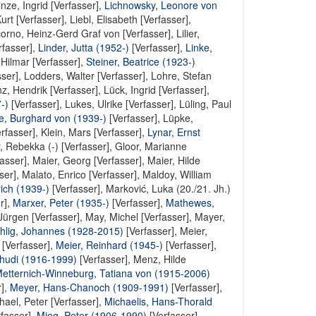
nze, Ingrid [Verfasser]
,
Lichnowsky, Leonore von
urt [Verfasser]
,
Liebl, Elisabeth [Verfasser]
,
corno, Heinz-Gerd Graf von [Verfasser]
,
Lilier,
rfasser]
,
Linder, Jutta (1952-)
[Verfasser],
Linke,
 Hilmar [Verfasser]
,
Steiner, Beatrice (1923-)
sser]
,
Lodders, Walter [Verfasser]
,
Lohre, Stefan
z, Hendrik [Verfasser]
,
Lück, Ingrid [Verfasser]
,
-)
[Verfasser],
Lukes, Ulrike [Verfasser]
,
Lüling, Paul
e, Burghard von (1939-)
[Verfasser],
Lüpke,
rfasser],
Klein, Mars [Verfasser]
,
Lynar, Ernst
 Rebekka (-) [Verfasser]
,
Gloor, Marianne
asser],
Maier, Georg [Verfasser]
,
Maier, Hilde
ser]
,
Malato, Enrico [Verfasser]
,
Maldoy, William
rich (1939-)
[Verfasser],
Marković, Luka (20./21. Jh.)
r]
,
Marxer, Peter (1935-)
[Verfasser],
Mathewes,
ürgen [Verfasser]
,
May, Michel [Verfasser]
,
Mayer,
hlig, Johannes (1928-2015)
[Verfasser],
Meier,
 [Verfasser]
,
Meier, Reinhard (1945-)
[Verfasser],
hudi (1916-1999)
[Verfasser],
Menz, Hilde
etternich-Winneburg, Tatiana von (1915-2006)
]
,
Meyer, Hans-Chanoch (1909-1991)
[Verfasser],
hael, Peter [Verfasser]
,
Michaelis, Hans-Thorald
fasser]
,
Mieg, Peter (1906-1990)
[Verfasser],