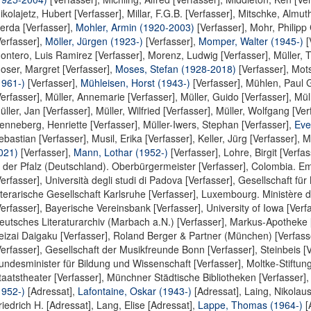
ikolajetz, Hubert [Verfasser]
,
Millar, F.G.B. [Verfasser]
,
Mitschke, Almuth
erda [Verfasser]
,
Mohler, Armin (1920-2003)
[Verfasser],
Mohr, Philipp 
Verfasser],
Möller, Jürgen (1923-)
[Verfasser],
Momper, Walter (1945-)
[
ontero, Luis Ramirez [Verfasser]
,
Morenz, Ludwig [Verfasser]
,
Müller, 
oser, Margret [Verfasser]
,
Moses, Stefan (1928-2018)
[Verfasser],
Mots
1961-)
[Verfasser],
Mühleisen, Horst (1943-)
[Verfasser],
Mühlen, Paul G
Verfasser]
,
Müller, Annemarie [Verfasser]
,
Müller, Guido [Verfasser]
,
Mül
üller, Jan [Verfasser]
,
Müller, Wilfried [Verfasser]
,
Müller, Wolfgang [Ver
enneberg, Henriette [Verfasser]
,
Müller-Iwers, Stephan [Verfasser]
,
Eve
ebastian [Verfasser]
,
Musil, Erika [Verfasser]
,
Keller, Jürg [Verfasser]
,
Mu
021)
[Verfasser],
Mann, Lothar (1952-)
[Verfasser],
Lohre, Birgit [Verfas
n der Pfalz (Deutschland). Oberbürgermeister [Verfasser]
,
Colombia. Em
Verfasser]
,
Università degli studi di Padova [Verfasser]
,
Gesellschaft für
iterarische Gesellschaft Karlsruhe [Verfasser]
,
Luxembourg. Ministère des
Verfasser]
,
Bayerische Vereinsbank [Verfasser]
,
University of Iowa [Verf
eutsches Literaturarchiv (Marbach a.N.) [Verfasser]
,
Markus-Apotheke [
eizai Daigaku [Verfasser]
,
Roland Berger & Partner (München) [Verfass
Verfasser]
,
Gesellschaft der Musikfreunde Bonn [Verfasser]
,
Steinbeis [
undesminister für Bildung und Wissenschaft [Verfasser]
,
Moltke-Stiftung
taatstheater [Verfasser]
,
Münchner Städtische Bibliotheken [Verfasser]
1952-)
[Adressat],
Lafontaine, Oskar (1943-)
[Adressat],
Laing, Nikolaus
riedrich H. [Adressat]
,
Lang, Elise [Adressat]
,
Lappe, Thomas (1964-)
[