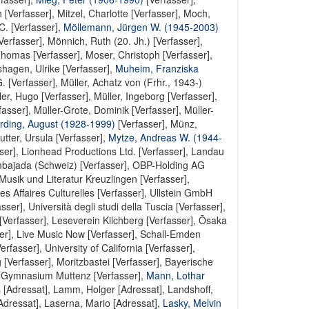
 [Verfasser]
,
Mitzel, Charlotte [Verfasser]
,
Moch,
C. [Verfasser]
,
Möllemann, Jürgen W. (1945-2003)
Verfasser],
Mönnich, Ruth (20. Jh.) [Verfasser]
,
Thomas [Verfasser]
,
Moser, Christoph [Verfasser]
,
hagen, Ulrike [Verfasser]
,
Muheim, Franziska
. [Verfasser]
,
Müller, Achatz von (Frhr., 1943-)
ler, Hugo [Verfasser]
,
Müller, Ingeborg [Verfasser]
,
fasser]
,
Müller-Grote, Dominik [Verfasser]
,
Müller-
rding, August (1928-1999)
[Verfasser],
Münz,
tter, Ursula [Verfasser]
,
Mytze, Andreas W. (1944-
ser]
,
Lionhead Productions Ltd. [Verfasser]
,
Landau
bajada (Schweiz) [Verfasser]
,
OBP-Holding AG
 Musik und Literatur Kreuzlingen [Verfasser]
,
 Affaires Culturelles [Verfasser]
,
Ullstein GmbH
asser]
,
Università degli studi della Tuscia [Verfasser]
,
Verfasser]
,
Leseverein Kilchberg [Verfasser]
,
Ōsaka
er]
,
Live Music Now [Verfasser]
,
Schall-Emden
Verfasser]
,
University of California [Verfasser]
,
 [Verfasser]
,
Moritzbastei [Verfasser]
,
Bayerische
,
Gymnasium Muttenz [Verfasser]
,
Mann, Lothar
 [Adressat]
,
Lamm, Holger [Adressat]
,
Landshoff,
Adressat],
Laserna, Mario [Adressat]
,
Lasky, Melvin