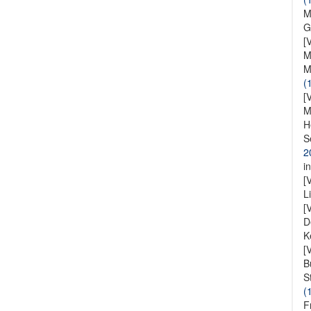
M
G
[
M
M
(
[
M
H
S
2
i
[
L
[
D
K
[
B
S
(
F