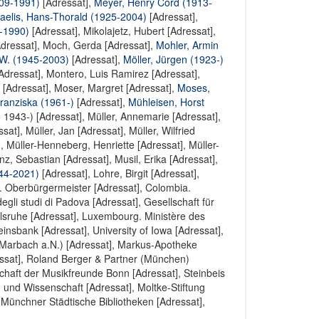
09-1991)
[Adressat],
Meyer, Henry Cord (1913-
aelis, Hans-Thorald (1925-2004)
[Adressat],
-1990)
[Adressat],
Mikolajetz, Hubert [Adressat]
,
Adressat]
,
Moch, Gerda [Adressat]
,
Mohler, Armin
W. (1945-2003)
[Adressat],
Möller, Jürgen (1923-)
Adressat]
,
Montero, Luis Ramirez [Adressat]
,
 [Adressat]
,
Moser, Margret [Adressat]
,
Moses,
ranziska (1961-)
[Adressat],
Mühleisen, Horst
, 1943-) [Adressat]
,
Müller, Annemarie [Adressat]
,
ssat]
,
Müller, Jan [Adressat]
,
Müller, Wilfried
]
,
Müller-Henneberg, Henriette [Adressat]
,
Müller-
z, Sebastian [Adressat]
,
Musil, Erika [Adressat]
,
44-2021)
[Adressat],
Lohre, Birgit [Adressat]
,
. Oberbürgermeister [Adressat]
,
Colombia.
degli studi di Padova [Adressat]
,
Gesellschaft für
lsruhe [Adressat]
,
Luxembourg. Ministère des
einsbank [Adressat]
,
University of Iowa [Adressat]
,
(Marbach a.N.) [Adressat]
,
Markus-Apotheke
ssat]
,
Roland Berger & Partner (München)
chaft der Musikfreunde Bonn [Adressat]
,
Steinbeis
g und Wissenschaft [Adressat]
,
Moltke-Stiftung
,
Münchner Städtische Bibliotheken [Adressat]
,