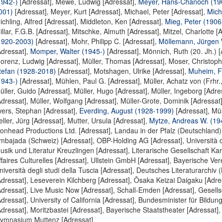
1942-)
[Adressat],
Mewe, Ludwig [Adressat]
,
Meyer, Hans-Chanoch (19
001)
[Adressat],
Meyer, Kurt [Adressat]
,
Michael, Peter [Adressat]
,
Mich
ichling, Alfred [Adressat]
,
Middleton, Ken [Adressat]
,
Mieg, Peter (1906
illar, F.G.B. [Adressat]
,
Mitschke, Almuth [Adressat]
,
Mitzel, Charlotte [
1920-2003)
[Adressat],
Mohr, Philipp C. [Adressat]
,
Möllemann, Jürgen 
Adressat],
Momper, Walter (1945-)
[Adressat],
Mönnich, Ruth (20. Jh.) [
orenz, Ludwig [Adressat]
,
Müller, Thomas [Adressat]
,
Moser, Christoph
tefan (1928-2018)
[Adressat],
Motshagen, Ulrike [Adressat]
,
Muheim, F
1943-)
[Adressat],
Mühlen, Paul G. [Adressat]
,
Müller, Achatz von (Frhr.
üller, Guido [Adressat]
,
Müller, Hugo [Adressat]
,
Müller, Ingeborg [Adre
Adressat]
,
Müller, Wolfgang [Adressat]
,
Müller-Grote, Dominik [Adressat
wers, Stephan [Adressat]
,
Everding, August (1928-1999)
[Adressat],
Mün
eller, Jürg [Adressat]
,
Mutter, Ursula [Adressat]
,
Mytze, Andreas W. (19
ionhead Productions Ltd. [Adressat]
,
Landau in der Pfalz (Deutschland)
mbajada (Schweiz) [Adressat]
,
OBP-Holding AG [Adressat]
,
Università 
usik und Literatur Kreuzlingen [Adressat]
,
Literarische Gesellschaft Kar
ffaires Culturelles [Adressat]
,
Ullstein GmbH [Adressat]
,
Bayerische Ver
niversità degli studi della Tuscia [Adressat]
,
Deutsches Literaturarchiv 
Adressat]
,
Leseverein Kilchberg [Adressat]
,
Ōsaka Keizai Daigaku [Adre
Adressat]
,
Live Music Now [Adressat]
,
Schall-Emden [Adressat]
,
Gesells
Adressat]
,
University of California [Adressat]
,
Bundesminister für Bildun
Adressat]
,
Moritzbastei [Adressat]
,
Bayerische Staatstheater [Adressat]
ymnasium Muttenz [Adressat]