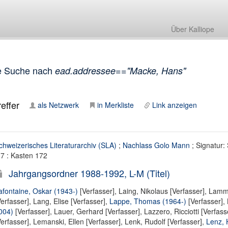
Über Kalliope
e Suche nach
ead.addressee=="Macke, Hans"
effer
als Netzwerk
in Merkliste
Link anzeigen
chweizerisches Literaturarchiv (SLA)
;
Nachlass Golo Mann
; Signatur:
.7 : Kasten 172
Jahrgangsordner 1988-1992, L-M (Titel)
afontaine, Oskar (1943-)
[Verfasser],
Laing, Nikolaus [Verfasser]
,
Lamm,
Verfasser]
,
Lang, Elise [Verfasser]
,
Lappe, Thomas (1964-)
[Verfasser],
004)
[Verfasser],
Lauer, Gerhard [Verfasser]
,
Lazzero, Ricciotti [Verfass
Verfasser]
,
Lemanski, Ellen [Verfasser]
,
Lenk, Rudolf [Verfasser]
,
Lenz, 