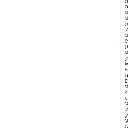
(
2
M
M
(
[
M
S
(
M
[
I
K
L
E
M
A
U
[
[
[
[
G