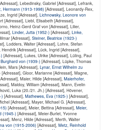
[Adressat]
,
Lebedinsky, Gabriel [Adressat]
,
Lefrank,
, Hermann (1913-1998)
[Adressat],
Leonardy-Rex,
ze, Ingrid [Adressat]
,
Lichnowsky, Leonore von
rt [Adressat]
,
Liebl, Elisabeth [Adressat]
,
orno, Heinz-Gerd Graf von [Adressat]
,
Lilier,
essat]
,
Linder, Jutta (1952-)
[Adressat],
Linke,
Hilmar [Adressat]
,
Steiner, Beatrice (1923-)
at]
,
Lodders, Walter [Adressat]
,
Lohre, Stefan
 Hendrik [Adressat]
,
Lück, Ingrid [Adressat]
,
-)
[Adressat],
Lukes, Ulrike [Adressat]
,
Lüling, Paul
 Burghard von (1939-)
[Adressat],
Lüpke, Thomas
lein, Mars [Adressat]
,
Lynar, Ernst Wilhelm zu
 [Adressat]
,
Gloor, Marianne [Adressat]
,
Magne,
[Adressat]
,
Maier, Hilde [Adressat]
,
Maierhofer,
ssat]
,
Maldoy, William [Adressat]
,
Mann, Evelin
ković, Luka (20./21. Jh.) [Adressat]
,
Hövener,
-)
[Adressat],
Mathewes, Eva (1925-)
[Adressat],
ichel [Adressat]
,
Mayer, Michael G. [Adressat]
,
015)
[Adressat],
Meier, Bettina [Adressat]
,
Meier,
d (1945-)
[Adressat],
Meier-Burlet, Yvonne
ssat],
Menz, Hilde [Adressat]
,
Merth, Walter
ana von (1915-2006)
[Adressat],
Metz, Reinhold