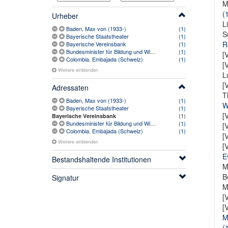
M
(
Urheber
L
Baden, Max von (1933-)
(1)
S
Bayerische Staatstheater
(1)
R
Bayerische Vereinsbank
(1)
Bundesminister für Bildung und Wissenschaft
(1)
[
Colombia. Embajada (Schweiz)
(1)
[
Weitere einblenden
L
[
Adressaten
T
Baden, Max von (1933-)
(1)
W
Bayerische Staatstheater
(1)
[
(1)
Bayerische Vereinsbank
Bundesminister für Bildung und Wissenschaft
(1)
[
Colombia. Embajada (Schweiz)
(1)
[
Weitere einblenden
[
E
Bestandshaltende Institutionen
M
B
Signatur
M
[
[
M
(