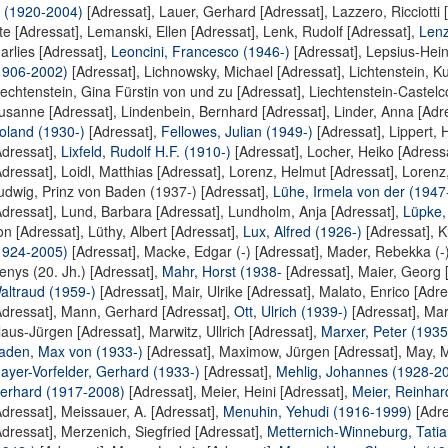
. (1920-2004)
[Adressat],
Lauer, Gerhard [Adressat]
,
Lazzero, Ricciotti 
te [Adressat]
,
Lemanski, Ellen [Adressat]
,
Lenk, Rudolf [Adressat]
,
Lenz
arlies [Adressat]
,
Leoncini, Francesco (1946-)
[Adressat],
Lepsius-Hein
1906-2002)
[Adressat],
Lichnowsky, Michael [Adressat]
,
Lichtenstein, Ku
iechtenstein, Gina Fürstin von und zu [Adressat]
,
Liechtenstein-Castelc
usanne [Adressat]
,
Lindenbein, Bernhard [Adressat]
,
Linder, Anna [Adr
oland (1930-)
[Adressat],
Fellowes, Julian (1949-)
[Adressat],
Lippert, 
Adressat],
Lixfeld, Rudolf H.F. (1910-)
[Adressat],
Locher, Heiko [Adress
Adressat]
,
Loidl, Matthias [Adressat]
,
Lorenz, Helmut [Adressat]
,
Lorenz,
udwig, Prinz von Baden (1937-) [Adressat]
,
Lühe, Irmela von der (1947
Adressat]
,
Lund, Barbara [Adressat]
,
Lundholm, Anja [Adressat]
,
Lüpke,
on [Adressat]
,
Lüthy, Albert [Adressat]
,
Lux, Alfred (1926-)
[Adressat],
K
1924-2005)
[Adressat],
Macke, Edgar (-) [Adressat]
,
Mader, Rebekka (-)
enys (20. Jh.) [Adressat]
,
Mahr, Horst (1938-
[Adressat],
Maier, Georg 
altraud (1959-)
[Adressat],
Mair, Ulrike [Adressat]
,
Malato, Enrico [Adre
Adressat]
,
Mann, Gerhard [Adressat]
,
Ott, Ulrich (1939-)
[Adressat],
Mar
laus-Jürgen [Adressat]
,
Marwitz, Ullrich [Adressat]
,
Marxer, Peter (1935
aden, Max von (1933-)
[Adressat],
Maximow, Jürgen [Adressat]
,
May, M
ayer-Vorfelder, Gerhard (1933-)
[Adressat],
Mehlig, Johannes (1928-2
erhard (1917-2008)
[Adressat],
Meier, Heini [Adressat]
,
Meier, Reinhar
Adressat]
,
Meissauer, A. [Adressat]
,
Menuhin, Yehudi (1916-1999)
[Adre
Adressat]
,
Merzenich, Siegfried [Adressat]
,
Metternich-Winneburg, Tati