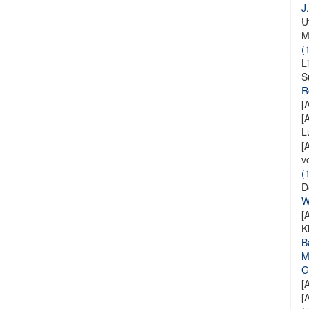
J
U
M
(
L
S
R
[
[
L
[
v
(
D
W
[
K
B
M
G
[
[