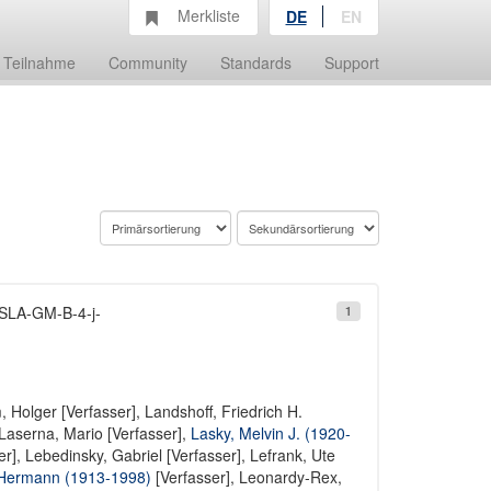
Merkliste
DE
EN
Teilnahme
Community
Standards
Support
 SLA-GM-B-4-j-
1
 Holger [Verfasser]
,
Landshoff, Friedrich H.
Laserna, Mario [Verfasser]
,
Lasky, Melvin J. (1920-
er]
,
Lebedinsky, Gabriel [Verfasser]
,
Lefrank, Ute
Hermann (1913-1998)
[Verfasser],
Leonardy-Rex,