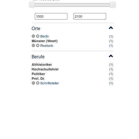
Orte
Berlin
(1)
(1)
Münster (Westf)
Rostock
(1)
Berufe
(1)
Althistoriker
(1)
Hochschullehrer
(1)
Politiker
(1)
Prof. Dr.
Schriftsteller
(1)