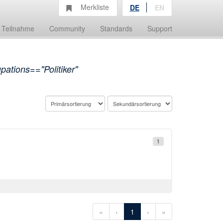
Merkliste
DE
EN
Teilnahme
Community
Standards
Support
ations=="Politiker"
1
«
‹
1
›
»