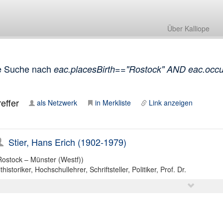
Über Kalliope
e Suche nach
eac.placesBirth=="Rostock" AND eac.occup
effer
als Netzwerk
in Merkliste
Link anzeigen
Stier, Hans Erich (1902-1979)
Rostock – Münster (Westf))
thistoriker, Hochschullehrer, Schriftsteller, Politiker, Prof. Dr.