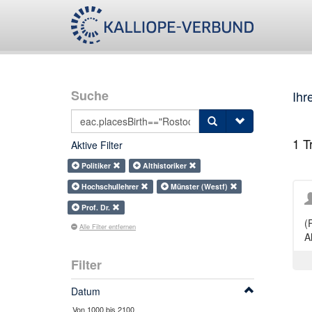
Suche
Ihr
1
Tr
Aktive Filter
Politiker
Althistoriker
Hochschullehrer
Münster (Westf)
Prof. Dr.
(
Alle Filter entfernen
Al
Filter
Datum