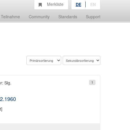
Merkliste
DE
EN
Teilnahme
Community
Standards
Support
r: Slg.
1
12.1960
t]