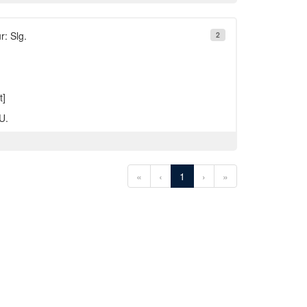
r: Slg.
2
t]
U.
«
‹
1
›
»