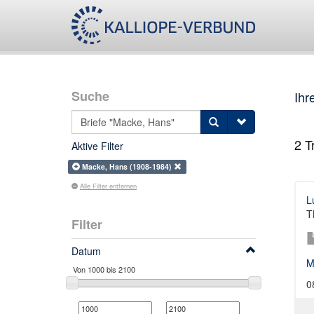
Suche
Ihr
2
Tr
Aktive Filter
Macke, Hans (1908-1984)
Alle Filter entfernen
L
T
Filter
Datum
M
0