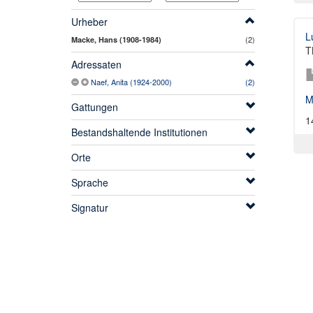
Urheber
L
(2)
Macke, Hans (1908-1984)
T
Adressaten
Naef, Anita (1924-2000)
(2)
M
Gattungen
1
Bestandshaltende Institutionen
Orte
Sprache
Signatur