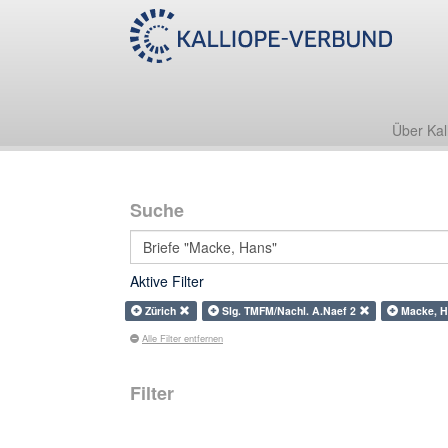
Über Kal
Suche
Aktive Filter
Zürich
Slg. TMFM/Nachl. A.Naef 2
Macke, H
Alle Filter entfernen
Filter