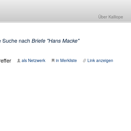
Über Kalliope
e Suche nach
Briefe "Hans Macke"
effer
als Netzwerk
in Merkliste
Link anzeigen