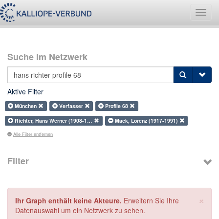
Navig
umsch
Suche im Netzwerk
Aktive Filter
München
Verfasser
Profile 68
Richter, Hans Werner (1908-1…
Mack, Lorenz (1917-1991)
Alle Filter entfernen
Filter
×
Ihr Graph enthält keine Akteure.
Erweitern Sie Ihre
Datenauswahl um ein Netzwerk zu sehen.