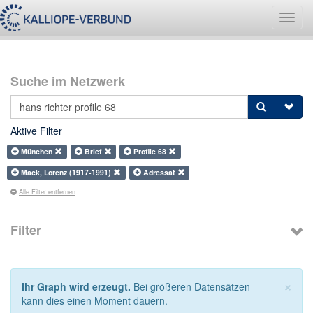
Navig
umsch
Suche im Netzwerk
Aktive Filter
München
Brief
Profile 68
Mack, Lorenz (1917-1991)
Adressat
Alle Filter entfernen
Filter
×
Ihr Graph wird erzeugt.
Bei größeren Datensätzen
kann dies einen Moment dauern.