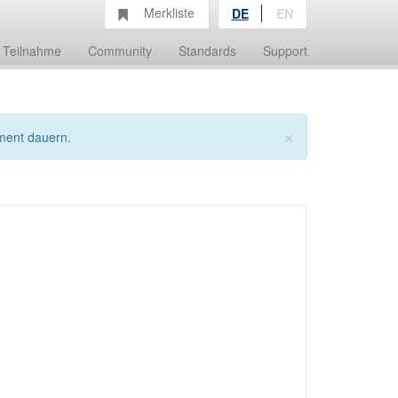
Merkliste
DE
EN
Teilnahme
Community
Standards
Support
×
ment dauern.