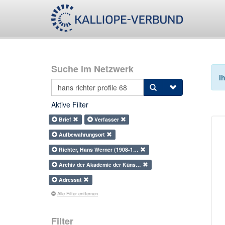
Suche im Netzwerk
I
Aktive Filter
Brief
Verfasser
Aufbewahrungsort
Richter, Hans Werner (1908-1…
Archiv der Akademie der Küns…
Adressat
Alle Filter entfernen
Filter