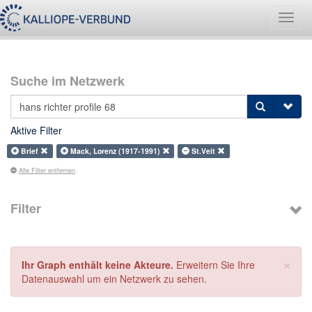
Navig
umsch
Suche im Netzwerk
Aktive Filter
Brief
Mack, Lorenz (1917-1991)
St.Veit
Alle Filter entfernen
Filter
×
Ihr Graph enthält keine Akteure.
Erweitern Sie Ihre
Datenauswahl um ein Netzwerk zu sehen.