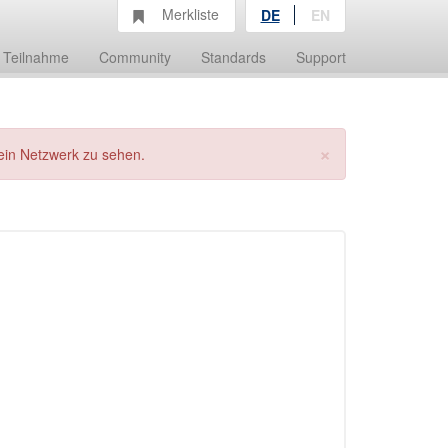
Merkliste
DE
EN
Teilnahme
Community
Standards
Support
×
ein Netzwerk zu sehen.