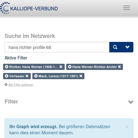
Navig
umsch
Suche im Netzwerk
Aktive Filter
Richter, Hans Werner (1908-1…
Hans-Werner-Richter-Archiv
Verfasser
Mack, Lorenz (1917-1991)
Alle Filter entfernen
Filter
×
Ihr Graph wird erzeugt.
Bei größeren Datensätzen
kann dies einen Moment dauern.