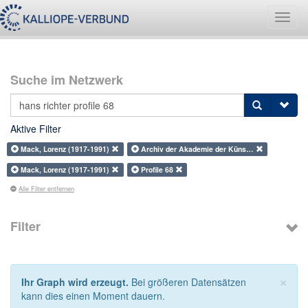
Navig
umsch
Suche im Netzwerk
Aktive Filter
Mack, Lorenz (1917-1991)
Archiv der Akademie der Küns…
Mack, Lorenz (1917-1991)
Profile 68
Alle Filter entfernen
Filter
×
Ihr Graph wird erzeugt.
Bei größeren Datensätzen
kann dies einen Moment dauern.