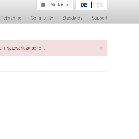
Merkliste
DE
EN
Teilnahme
Community
Standards
Support
×
ein Netzwerk zu sehen.