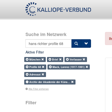
Suche im Netzwerk
I
Aktive Filter
München
Brief
Verfasser
Profile 68
Mack, Lorenz (1917-1991)
Adressat
Archiv der Akademie der Küns…
Alle Filter entfernen
Filter